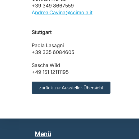
+39 349 8667559
A
ndrea.Cavina@ccimola.it
Stuttgart
Paola Lasagni
+39 335 6084605
Sascha Wild
+49 151 12111195
zurück zur Aussteller-Übersicht
Menü